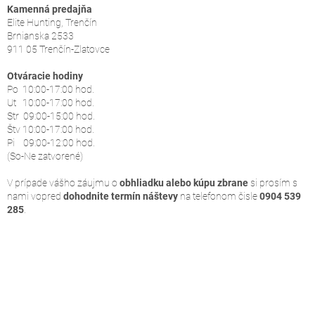
Kamenná predajňa
Elite Hunting, Trenčín
Brnianska 2533
911 05 Trenčín-Zlatovce
Otváracie hodiny
Po 10:00-17:00 hod.
Ut 10:00-17:00 hod.
Str 09:00-15:00 hod.
Štv 10:00-17:00 hod.
Pi 09:00-12:00 hod.
(So-Ne zatvorené)
V prípade vášho záujmu o
obhliadku alebo kúpu zbrane
si prosím s
nami vopred
dohodnite termín náštevy
na telefonom čisle
0904 539
285
.