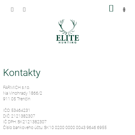
Prejsť
NÁKU
na
obsah
KOŠÍK
Kontakty
FARMICH s.r.o.
Na Vinohrady 1866/2
911 05 Trenčín
IČO: 53464231
DIČ: 2121382307
IČ DPH: SK2121382307
Číslo bankoveho účtu: SK10 0200 0000 0043 9646 6955