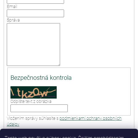
Email
Správa
Bezpečnostná kontrola
Odpíšte text z obrázka
Vložením správy súhlasíte s
podmienkami ochrany osobných
údajov