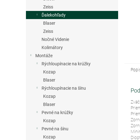
Zeiss
Ďalekohľady
Blaser
Zeiss
Nočné Videnie
Kolimátory
Montáže
Rýchloupínacie na krúžky
Popi
Kozap
Blaser
Rýchloupínacie na šínu
Pod
Kozap
Zväčš
Blaser
Prie
Pevné na krúžky
Prie
Zorn
Kozap
Zorný
Pevné na šínu
Mini
Kozap
Diopt