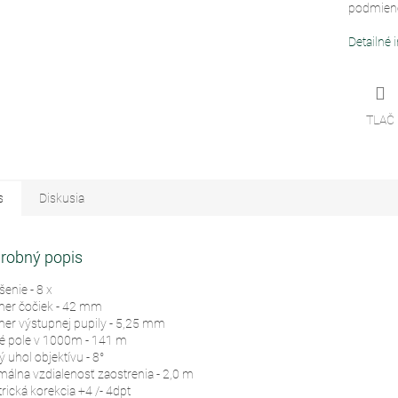
podmien
Detailné 
TLAČ
s
Diskusia
robný popis
enie - 8 x
mer čočiek - 42 mm
mer výstupnej pupily - 5,25 mm
é pole v 1000m - 141 m
 uhol objektívu - 8°
málna vzdialenosť zaostrenia - 2,0 m
rická korekcia +4 /- 4dpt