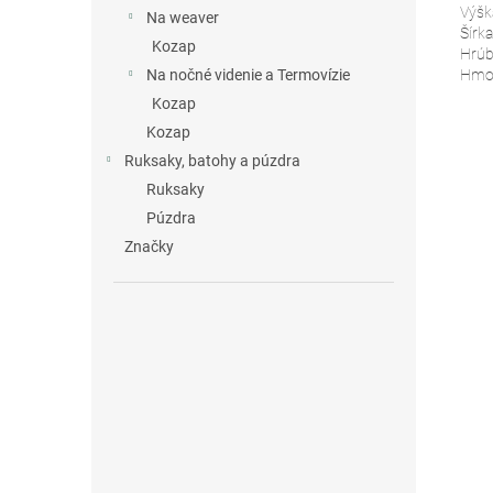
Výšk
Na weaver
Šírk
Kozap
Hrúb
Hmot
Na nočné videnie a Termovízie
Kozap
Kozap
Ruksaky, batohy a púzdra
Ruksaky
Púzdra
Značky