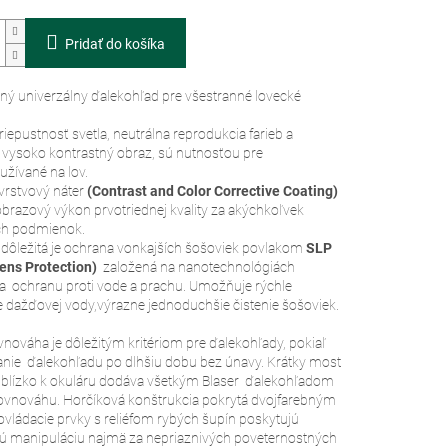
Pridať do košíka
ý univerzálny ďalekohľad pre všestranné lovecké
iepustnosť svetla, neutrálna reprodukcia farieb a
, vysoko kontrastný obraz, sú nutnosťou pre
užívané na lov.
vrstvový náter
(Contrast and Color Corrective Coating)
obrazový výkon prvotriednej kvality za akýchkoľvek
ch podmienok.
dôležitá je ochrana vonkajších šošoviek povlakom
SLP
ens Protection)
založená na nanotechnológiách
ca ochranu proti vode a prachu. Umožňuje rýchle
 dažďovej vody,výrazne jednoduchšie čistenie šošoviek.
nováha je dôležitým kritériom pre ďalekohľady, pokiaľ
žanie ďalekohľadu po dlhšiu dobu bez únavy. Krátky most
o blízko k okuláru dodáva všetkým Blaser ďalekohľadom
rovnováhu. Horčíková konštrukcia pokrytá dvojfarebným
vládacie prvky s reliéfom rybých šupín poskytujú
vú manipuláciu najmä za nepriaznivých poveternostných