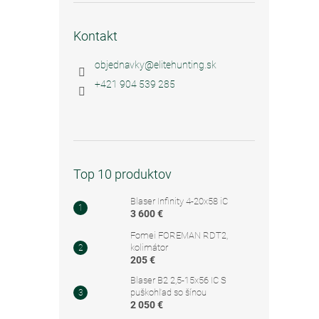
Kontakt
objednavky
@
elitehunting.sk
+421 904 539 285
Top 10 produktov
Blaser Infinity 4-20x58 iC
3 600 €
Fomei FOREMAN RDT2,
kolimátor
205 €
Blaser B2 2,5-15x56 IC S
puškohľad so šínou
2 050 €