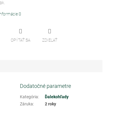
ok.
informácie
OPÝTAŤ SA
ZDIEĽAŤ
Dodatočné parametre
Kategória
:
Ďalekohľady
Záruka
:
2 roky