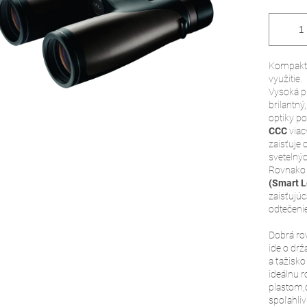
Kompaktn
využitie.
Vysoká pr
brilantný
optiky po
CCC
viac
zaisťuje 
svetelný
Rovnako 
(Smart L
zaisťujú
odtečenie
Dobrá rov
ide o dr
a ťažisk
ideálnu 
plastom,o
spoľahli