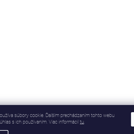
oužíva súbory cookie. Ďalším prechádzaním tohto webu
súhlas s ich používaním. Viac informácií
tu
.