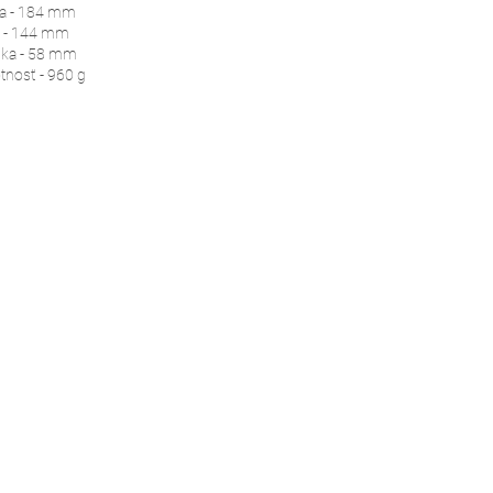
a - 184 mm
a - 144 mm
ka - 58 mm
nosť - 960 g