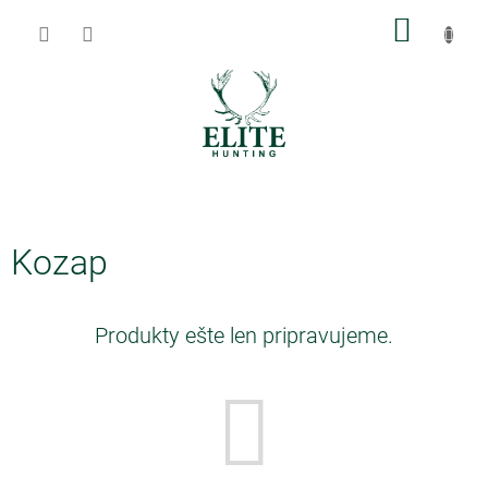
Prejsť
NÁKU
na
obsah
KOŠÍK
Kozap
Produkty ešte len pripravujeme.