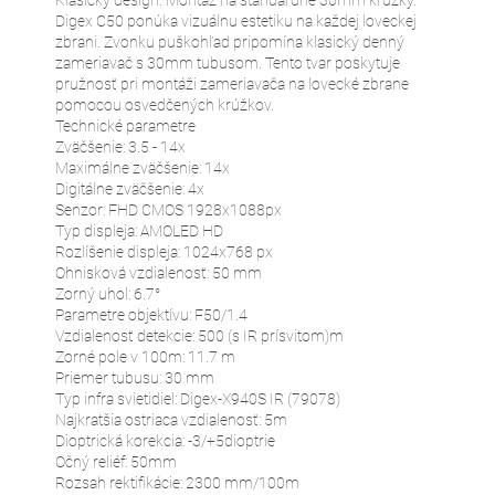
Digex C50 ponúka vizuálnu estetiku na každej loveckej
zbrani. Zvonku puškohľad pripomína klasický denný
zameriavač s 30mm tubusom. Tento tvar poskytuje
pružnosť pri montáži zameriavača na lovecké zbrane
pomocou osvedčených krúžkov.
Technické parametre
Zväčšenie: 3.5 - 14x
Maximálne zväčšenie: 14x
Digitálne zväčšenie: 4x
Senzor: FHD CMOS 1928x1088px
Typ displeja: AMOLED HD
Rozlíšenie displeja: 1024x768 px
Ohnisková vzdialenosť: 50 mm
Zorný uhol: 6.7°
Parametre objektívu: F50/1.4
Vzdialenosť detekcie: 500 (s IR prísvitom)m
Zorné pole v 100m: 11.7 m
Priemer tubusu: 30 mm
Typ infra svietidiel: Digex-X940S IR (79078)
Najkratšia ostriaca vzdialenosť: 5m
Dioptrická korekcia: -3/+5dioptrie
Očný reliéf: 50mm
Rozsah rektifikácie: 2300 mm/100m