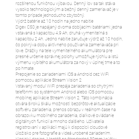
rozšírenou funkčnou výbavou. Denný lov sa tak stáva
vysoko technologickým a bežný denný zameriavač je v
tomto prípade jednoducho zbytočný.
Výdrž batérie až 10 hodín na jedno nabitie
Digex C50 je napájaný dvoma dobíjacími batériami: jedna
vstavaná s kapacitou 4,9 Ah, druhá vymeniteľná s
kapacitou 2 Ah. Jedno nabitie zaručuje výdrž až 10 hodín,
čo pokrýva dobu aktívneho používania zameriavača pri
love. Drážky na tele vymeniteľného akumulátora pre
presné určenie správnej polohy umožňuje rýchlu a istú
výmenu vybitého akumulátora za nový v úplnej tme a to
po hmate.
Prepojenie so zariadeniami iOS a Android cez WiFi
pomocou aplikácie Stream Vision 2
Vstavaný modul WiFi prepája zariadenia so chytrými
telefónmi so systémom Android alebo iOS pomocou
mobilnej aplikácie Stream Vision 2. Táto kombinácia
otvára širokú škálu možností: bezdrôtové aktualizácie
softvéru zariadenia, prenos obrazu v reálnom čase na
obrazovku mobilného zariadenia, diaľkové ovládanie
digitálnych funkcií a mnoho ďalšieho. Užívatelia
registrovaní v aplikácii majú k dispozícii cloudové
úložisko pre fotografie a videá urobené zariadením.
Klasický design. Montáž na štandardné 30mm krúžky.