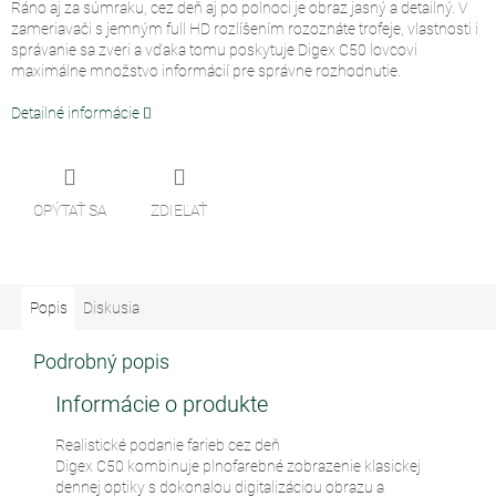
Ráno aj za súmraku, cez deň aj po polnoci je obraz jasný a detailný. V
zameriavači s jemným full HD rozlíšením rozoznáte trofeje, vlastnosti i
správanie sa zveri a vďaka tomu poskytuje Digex C50 lovcovi
maximálne množstvo informácií pre správne rozhodnutie.
Detailné informácie
OPÝTAŤ SA
ZDIEĽAŤ
Popis
Diskusia
Podrobný popis
Informácie o produkte
Realistické podanie farieb cez deň
Digex C50 kombinuje plnofarebné zobrazenie klasickej
dennej optiky s dokonalou digitalizáciou obrazu a