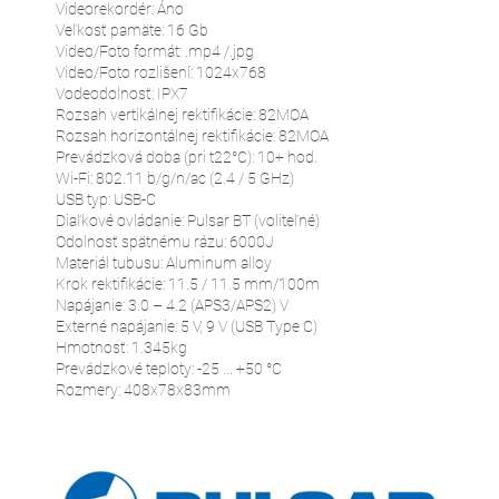
Videorekordér: Áno
Veľkosť pamäte: 16 Gb
Video/Foto formát: .mp4 /.jpg
Video/Foto rozlišení: 1024x768
Vodeodolnosť: IPX7
Rozsah vertikálnej rektifikácie: 82MOA
Rozsah horizontálnej rektifikácie: 82MOA
Prevádzková doba (pri t22°C): 10+ hod.
Wi-Fi: 802.11 b/g/n/ac (2.4 / 5 GHz)
USB typ: USB-C
Diaľkové ovládanie: Pulsar BT (voliteľné)
Odolnosť spätnému rázu: 6000J
Materiál tubusu: Aluminum alloy
Krok rektifikácie: 11.5 / 11.5 mm/100m
Napájanie: 3.0 – 4.2 (APS3/APS2) V
Externé napájanie: 5 V, 9 V (USB Type C)
Hmotnosť: 1.345kg
Prevádzkové teploty: -25 ... +50 °C
Rozmery: 408x78x83mm