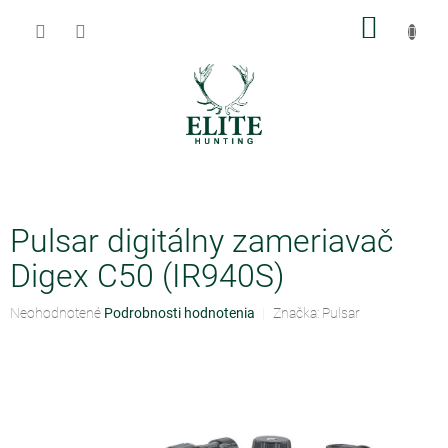
Prejsť
NÁKU
na
obsah
KOŠÍK
Pulsar digitálny zameriavač
Digex C50 (IR940S)
Priemerné
Neohodnotené
Podrobnosti hodnotenia
Značka:
Pulsar
hodnotenie
produktu
je
0,0
z
5
hviezdičiek.