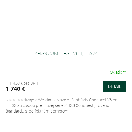
ZEISS CONQUEST V6 1,1-6x24
Skladom
1 414,63 € bez DPH
DETAIL
1 740 €
Kavalita a dizajn z Wetzlar-u: Nové puškohľady Conquest V6 od
ZEISS sú časťou prémiovej série ZEISS Conquest , nového
štandardu s perfektným pomerom...