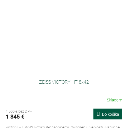
ZEISS VICTORY HT 8x42
Skladom
1 500 € bez DPH
Do košíka
1 845 €
Victory HT 8x42 vďaka 8-násobnému zväčšeniu,veľkosti výstupnej