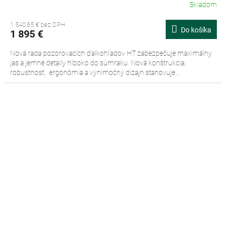
Skladom
1 540,65 € bez DPH
Do košíka
1 895 €
Nová rada pozorovacích ďalkohľadov HT zabezpečuje maximálny
jas a jemné detaily hlboko do súmraku. Nová konštrukcia,
robustnosť, ergonómia a výnimočný dizajn stanovuje...