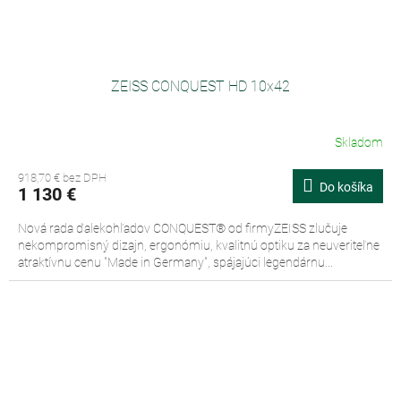
ZEISS CONQUEST HD 10x42
Skladom
918,70 € bez DPH
Do košíka
1 130 €
Nová rada ďalekohľadov CONQUEST® od firmyZEISS zlučuje
nekompromisný dizajn, ergonómiu, kvalitnú optiku za neuveriteľne
atraktívnu cenu "Made in Germany", spájajúci legendárnu...