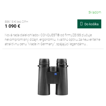
Skladom
886,18 € bez DPH
Do košíka
1 090 €
Nová rada ďalekohľadov CONQUEST® od firmyZEISS zlučuje
nekompromisný dizajn, ergonómiu, kvalitnú optiku za neuveriteľne
atraktívnu cenu "Made in Germany", spájajúci legendárnu...