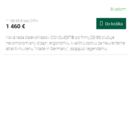
Skladom
1 186,99 € bez DPH
Do košíka
1 460 €
Nová rada ďalekohľadov CONQUEST® od firmyZEISS zlučuje
nekompromisný dizajn, ergonómiu, kvalitnú optiku za neuveriteľne
atraktívnu cenu "Made in Germany", spájajúci legendárnu...