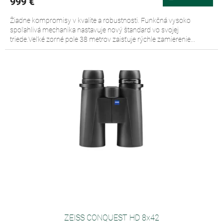
999 €
Žiadne kompromisy v kvalite a robustnosti. Funkčná vysoko
spoľahlivá mechanika nastavuje nový štandard vo svojej
triede.Veľké zorné pole 38 metrov zaisťuje rýchle zamierenie...
ZEISS CONQUEST HD 8x42