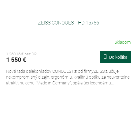
ZEISS CONQUEST HD 15x56
Skladom
1 260,16 € bez DPH
Do košíka
1 550 €
Nová rada ďalekohľadov CONQUEST® od firmyZEISS zlučuje
nekompromisný dizajn, ergonómiu, kvalitnú optiku za neuveriteľne
atraktívnu cenu "Made in Germany", spájajúci legendárnu...