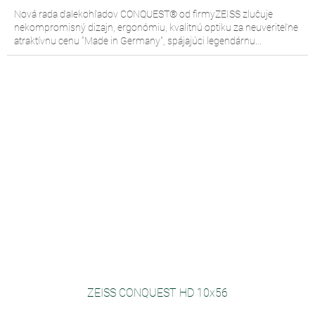
Nová rada ďalekohľadov CONQUEST® od firmyZEISS zlučuje
nekompromisný dizajn, ergonómiu, kvalitnú optiku za neuveriteľne
atraktívnu cenu "Made in Germany", spájajúci legendárnu...
ZEISS CONQUEST HD 10x56