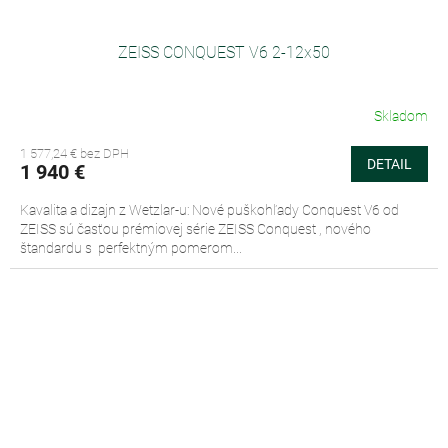
ZEISS CONQUEST V6 2-12x50
Skladom
1 577,24 € bez DPH
DETAIL
1 940 €
Kavalita a dizajn z Wetzlar-u: Nové puškohľady Conquest V6 od
ZEISS sú časťou prémiovej série ZEISS Conquest , nového
štandardu s perfektným pomerom...