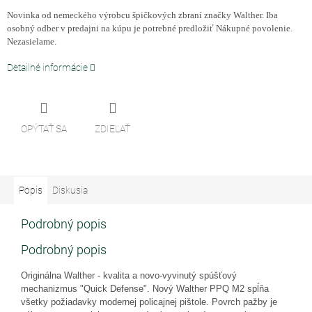
Novinka od nemeckého výrobcu špičkových zbraní značky Walther. Iba
osobný odber v predajni na kúpu je potrebné predložiť Nákupné povolenie.
Nezasielame.
Detailné informácie
OPÝTAŤ SA
ZDIEĽAŤ
Popis
Diskusia
Podrobný popis
Podrobný popis
Originálna Walther - kvalita a novo-vyvinutý spúšťový
mechanizmus "Quick Defense". Nový Walther PPQ M2 spĺňa
všetky požiadavky modernej policajnej pištole. Povrch pažby je