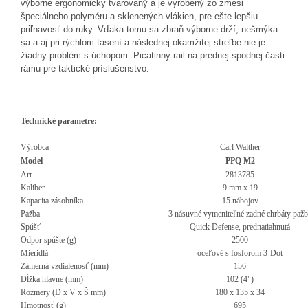
výborne ergonomicky tvarovaný a je vyrobený zo zmesi
špeciálneho polyméru a sklenených vlákien, pre ešte lepšiu
priľnavosť do ruky. Vďaka tomu sa zbraň výborne drží, nešmýka
sa a aj pri rýchlom tasení a následnej okamžitej streľbe nie je
žiadny problém s úchopom. Picatinny rail na prednej spodnej časti
rámu pre taktické príslušenstvo.
Technické parametre:
Výrobca
Carl Walther
Model
PPQ M2
Art.
2813785
Kaliber
9 mm x 19
Kapacita zásobníka
15 nábojov
Pažba
3 násuvné vymeniteľné zadné chrbáty paž
Spúšť
Quick Defense, prednatiahnutá
Odpor spúšte (g)
2500
Mieridlá
oceľové s fosforom 3-Dot
Zámerná vzdialenosť (mm)
156
Dĺžka hlavne (mm)
102 (4")
Rozmery (D x V x Š mm)
180 x 135 x 34
Hmotnosť (g)
695