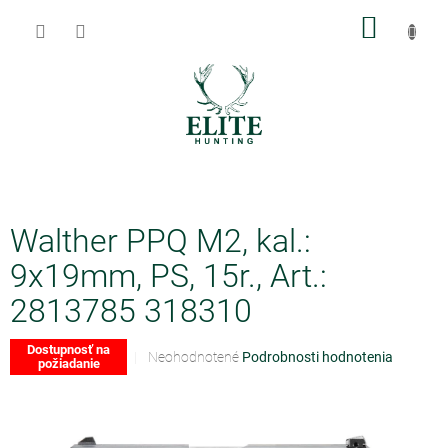
Prejsť
NÁKU
na
obsah
KOŠÍK
Walther PPQ M2, kal.:
9x19mm, PS, 15r., Art.:
2813785 318310
Dostupnosť na
Priemerné
Neohodnotené
Podrobnosti hodnotenia
požiadanie
hodnotenie
produktu
je
0,0