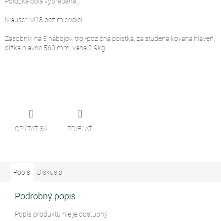
Položka bola vypredaná…
Mauser M18 bez mieridiel
Zásobník na 5 nábojov, troj-pozičná poistka, za studena kovaná hlaveň,
dĺžka hlavne 560 mm, váha 2,9kg.
OPÝTAŤ SA
ZDIEĽAŤ
Popis
Diskusia
Podrobný popis
Popis produktu nie je dostupný