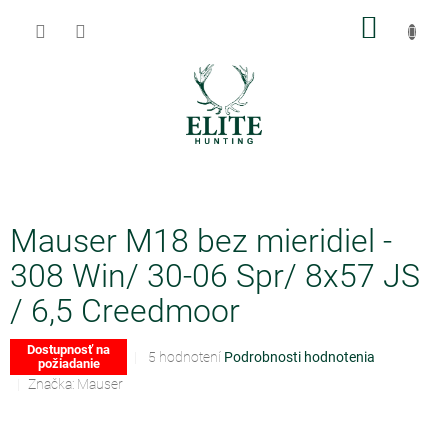
Prejsť
NÁKU
na
obsah
KOŠÍK
Mauser M18 bez mieridiel -
308 Win/ 30-06 Spr/ 8x57 JS
/ 6,5 Creedmoor
Dostupnosť na
Priemerné
5 hodnotení
Podrobnosti hodnotenia
požiadanie
hodnotenie
Značka:
Mauser
produktu
je
3,6