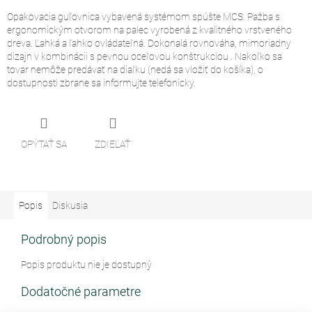
Opakovacia guľovnica vybavená systémom spúšte MCS. Pažba s
ergonomickým otvorom na palec vyrobená z kvalitného vrstveného
dreva. Ľahká a ľahko ovládateľná. Dokonalá rovnováha, mimoriadny
dizajn v kombinácii s pevnou oceľovou konštrukciou . Nakoľko sa
tovar nemôže predávať na diaľku (nedá sa vložiť do košíka), o
dostupnosti zbrane sa informujte telefonicky.
OPÝTAŤ SA
ZDIEĽAŤ
Popis
Diskusia
Podrobný popis
Popis produktu nie je dostupný
Dodatočné parametre